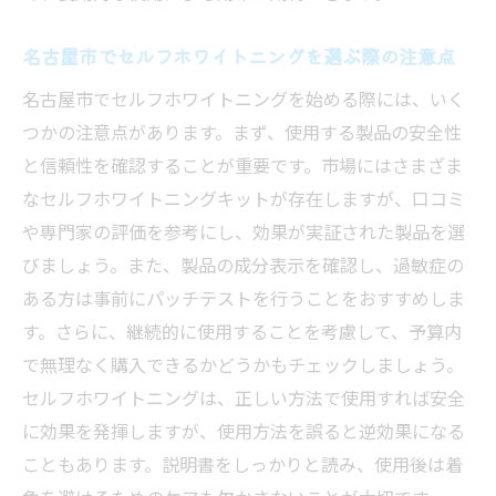
口コミで話題！名古屋市のセルフホワイトニン
名古屋市でセルフホワイトニングを選ぶ際の注意点
グ体験談
名古屋市でセルフホワイトニングを始める際には、いく
名古屋市でのセルフホワイトニング成功事
つかの注意点があります。まず、使用する製品の安全性
例
と信頼性を確認することが重要です。市場にはさまざま
利用者の声から学ぶセルフホワイトニング
なセルフホワイトニングキットが存在しますが、口コミ
のコツ
や専門家の評価を参考にし、効果が実証された製品を選
効果が出るまでの期間とは？
びましょう。また、製品の成分表示を確認し、過敏症の
失敗しないための体験者のアドバイス
ある方は事前にパッチテストを行うことをおすすめしま
SNSで話題のセルフホワイトニング体験
す。さらに、継続的に使用することを考慮して、予算内
名古屋市のホワイトニング体験に基づく効
で無理なく購入できるかどうかもチェックしましょう。
果の検証
セルフホワイトニングは、正しい方法で使用すれば安全
セルフホワイトニング成功の秘訣：名古屋市か
に効果を発揮しますが、使用方法を誤ると逆効果になる
らのアドバイス
こともあります。説明書をしっかりと読み、使用後は着