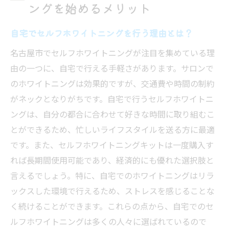
ングを始めるメリット
化
名古屋市内で利用可能なセルフホワイトニ
自宅でセルフホワイトニングを行う理由とは？
ングサービス
名古屋市でセルフホワイトニングが注目を集めている理
セルフホワイトニングを始める前に知って
由の一つに、自宅で行える手軽さがあります。サロンで
おくべきこと
のホワイトニングは効果的ですが、交通費や時間の制約
セルフホワイトニングの基本知識と名古屋市の
がネックとなりがちです。自宅で行うセルフホワイトニ
最新情報
ングは、自分の都合に合わせて好きな時間に取り組むこ
初心者向けセルフホワイトニングの基礎知
とができるため、忙しいライフスタイルを送る方に最適
識
です。また、セルフホワイトニングキットは一度購入す
名古屋市でのセルフホワイトニング最新ト
れば長期間使用可能であり、経済的にも優れた選択肢と
レンド
言えるでしょう。特に、自宅でのホワイトニングはリラ
セルフホワイトニングとプロフェッショナ
ックスした環境で行えるため、ストレスを感じることな
ルの違い
く続けることができます。これらの点から、自宅でのセ
ルフホワイトニングは多くの人々に選ばれているので
ホワイトニング効果を高める方法