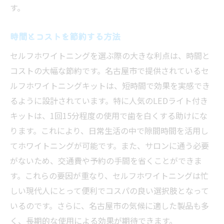
す。
名古屋市のセルフホワイトニングに関する
Q&A
時間とコストを節約する方法
セルフホワイトニングの歴史と進化
セルフホワイトニングを選ぶ際の大きな利点は、時間と
名古屋市で人気のセルフホワイトニング製品の
コストの大幅な節約です。名古屋市で提供されているセ
選び方
ルフホワイトニングキットは、短時間で効果を実感でき
自宅で使えるホワイトニング商品とは？
るように設計されています。特に人気のLEDライト付き
名古屋市で入手可能な商品を比較検討
キットは、1回15分程度の使用で歯を白くする助けにな
口コミで人気のセルフホワイトニング商品
ります。これにより、日常生活の中で隙間時間を活用し
を探る
てホワイトニングが可能です。また、サロンに通う必要
効果的な製品選びのポイント
がないため、交通費や予約の手間を省くことができま
名古屋市で人気のホワイトニング製品ラン
す。これらの要因が重なり、セルフホワイトニングは忙
キング
しい現代人にとって便利でコスパの良い選択肢となって
いるのです。さらに、名古屋市の気候に適した製品も多
自分に合ったホワイトニング製品の見つけ
く、長期的な使用による効果が期待できます。
方