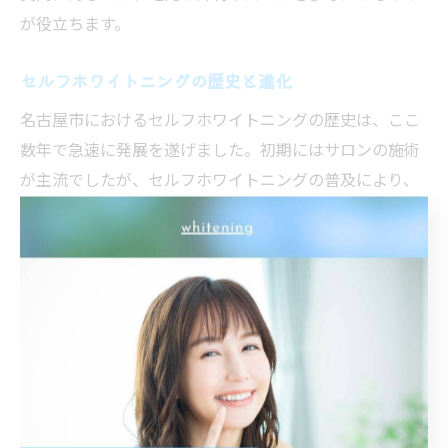
が役立ちます。
セルフホワイトニングの歴史と進化
名古屋市におけるセルフホワイトニングの歴史は、ここ
数年で急速に発展を遂げました。初期にはサロンの施術
が主流でしたが、セルフホワイトニングの普及により、
より手軽でコストを抑えた方法が求められるようになり
ました。この背景には、セルフホワイトニング商品が技
術的に進化し、効果的かつ安全に使用できるようになっ
たことがあります。また、名古屋市のライフスタイルに
合わせた商品の選択が可能となり、自宅で気軽にケアで
きる点が市民に受け入れられています。さらに、地元の
専門サロンが独自の商品を開発したり、アフターケアサ
ービスを充実させたりすることで、信頼性と効果を高め