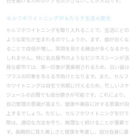
色を避けるためのケアも欠かさないことが大切です。
効果を持続させるためのセルフケア法
名古屋市での実践的なアドバイスとは？
セルフホワイトニングがもたらす生活の変化
セルフホワイトニングを続けるモチベーシ
セルフホワイトニングを取り入れることで、生活にどの
ョンの保ち方
ような変化が生まれるのでしょうか。まず、歯が白くな
失敗を避けるためのプロからのアドバイス
ることで自信が増し、笑顔を見せる機会が多くなるかも
名古屋市での成功事例から学ぶ
しれません。特に名古屋市のようなビジネスシーンが活
効果を最大化するためのライフスタイル調
発な都市では、第一印象が重要視されるため、白い歯は
整
プラスの印象を与える手助けとなります。また、セルフ
名古屋市でセルフホワイトニングを効果的に行
ホワイトニングは自宅で気軽に行えるため、忙しいスケ
うポイント
ジュールの合間でも自分磨きが可能です。これにより、
効果を実感するためのステップ
自己管理の意識が高まり、健康や美容に対する意識が向
名古屋市の気候に合わせたホワイトニング
上するでしょう。ただし、セルフホワイトニングを行う
方法
際は、適切な方法を守り、無理なく続けることが重要で
す。長期的に見た美しさと健康を考慮し、自分自身に最
日常生活で気をつけるべき習慣