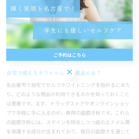
ています。このように、セルフホワイトニングは名古屋
市の美容市場において欠かせない存在となり、その進化
を続けているのです。
名古屋市で人気のセルフホワイト
ご予約はこちら
ニング製品の選び方
ご予約はこちら
自宅で使えるホワイトニング商品とは？
名古屋市で自宅でセルフホワイトニングを始めるにあた
り、どのような商品が利用できるのかを知っておくこと
は重要です。まず、ドラッグストアやオンラインショッ
プで手軽に手に入るのが、専用の歯磨き粉です。これら
の歯磨き粉には、ステインを除去しつつ歯のエナメル質
を保護する成分が含まれており、毎日の歯磨きを通じて