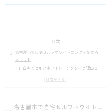
目次
名古屋市で自宅セルフホワイトニングを始める
メリット
自宅でセルフホワイトニングを行う理由と
は？
時間とコストを節約する方法
名古屋市でセルフホワイトニングを選ぶ際
の注意点
名古屋市で自宅セルフホワイトニ
セルフホワイトニングがもたらす生活の変