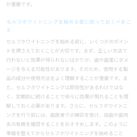
が重要です。
ン
スポットの選択肢を広げるためのヒント
セルフホワイトニングを始める前に知っておくべきこ
セルフホワイトニングを名古屋市で試すための
と
お役立ち情報
セルフホワイトニングを始める前に、いくつかのポイン
名古屋市でホワイトニングを始めるための
トを押さえておくことが大切です。まず、正しい方法で
最初の一歩
行わないと効果が得られないばかりか、歯や歯茎にダメ
効果的なセルフホワイトニングのためのツ
ージを与える可能性があります。そのため、使用する製
ール
品の成分や使用方法をよく理解することが重要です。ま
名古屋市内のホワイトニング関連イベント
た、セルフホワイトニングは即効性があるわけではな
情報
く、定期的に続けることで徐々に効果が現れることを理
セルフホワイトニングで避けるべきこと
解しておく必要があります。さらに、セルフホワイトニ
ングを行う前には、歯医者での検診を受け、虫歯や歯肉
名古屋市でのセルフホワイトニング体験を
炎の有無を確認することをおすすめします。このように
共有する方法
準備を整えてからセルフホワイトニングを始めること
地元の情報を活用したホワイトニングアプ