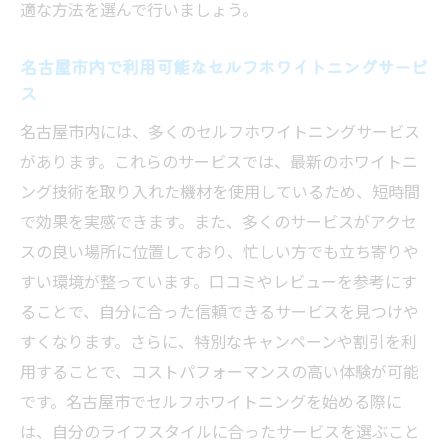
適な方法を選んで行いましょう。
名古屋市でのセルフホワイトニング成功率
を上げる秘訣
名古屋市内で利用可能なセルフホワイトニングサービ
ホワイトニングの効果を高める食事の工夫
ス
名古屋市内のセルフホワイトニングスポッ
名古屋市内には、多くのセルフホワイトニングサービス
ト活用法
があります。これらのサービスでは、最新のホワイトニ
名古屋市のセルフホワイトニングスポットと口
ング技術を取り入れた機材を使用しているため、短時間
コミ紹介
で効果を実感できます。また、多くのサービスがアクセ
名古屋市内おすすめセルフホワイトニング
スの良い場所に位置しており、忙しい方でも立ち寄りや
スポット
すい環境が整っています。口コミやレビューを参考にす
利用者の口コミから見るスポットの評価
ることで、自分に合った信頼できるサービスを見つけや
名古屋市の人気スポットでの体験談
すくなります。さらに、特別なキャンペーンや割引を利
用することで、コストパフォーマンスの高い体験が可能
セルフホワイトニングスポットの選び方ガ
です。名古屋市でセルフホワイトニングを始める際に
イド
は、自分のライフスタイルに合ったサービスを選ぶこと
名古屋市で評判の良いホワイトニングサロ