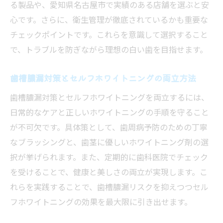
る製品や、愛知県名古屋市で実績のある店舗を選ぶと安
セルフホワイトニングの注意点とよくある
心です。さらに、衛生管理が徹底されているかも重要な
悩み解説
チェックポイントです。これらを意識して選択すること
セルフホワイトニングで健康的な白い歯を
で、トラブルを防ぎながら理想の白い歯を目指せます。
守る方法
セルフホワイトニング 名古屋で美しい歯を
歯槽膿漏対策とセルフホワイトニングの両立方法
保つコツ
歯槽膿漏対策とセルフホワイトニングを両立するには、
日常的なケアと正しいホワイトニングの手順を守ること
が不可欠です。具体策として、歯周病予防のための丁寧
なブラッシングと、歯茎に優しいホワイトニング剤の選
択が挙げられます。また、定期的に歯科医院でチェック
を受けることで、健康と美しさの両立が実現します。こ
れらを実践することで、歯槽膿漏リスクを抑えつつセル
フホワイトニングの効果を最大限に引き出せます。