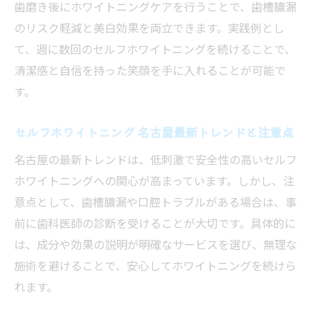
歯磨き後にホワイトニングケアを行うことで、歯槽膿漏
セルフホワイトニング何回目で白さが変わ
のリスク軽減と美白効果を両立できます。実践例とし
るのか
て、週に数回のセルフホワイトニングを続けることで、
セルフホワイトニング 手順ごとの注意点と
清潔感と自信を持った笑顔を手に入れることが可能で
ポイント
す。
失敗しないセルフホワイトニングの実践法
まとめ
セルフホワイトニング 名古屋最新トレンドと注意点
セルフホワイトニング 名古屋で効果的に続
名古屋の最新トレンドは、低刺激で安全性の高いセルフ
けるコツ
ホワイトニングへの関心が高まっています。しかし、注
歯の健康を守るホワイトニングの選び方とは
意点として、歯槽膿漏や口腔トラブルがある場合は、事
セルフホワイトニングで歯の健康を守る選
前に歯科医師の診断を受けることが大切です。具体的に
び方の基準
は、成分や効果の説明が明確なサービスを選び、無理な
ホワイトニングの種類とセルフホワイトニ
施術を避けることで、安心してホワイトニングを続けら
ングの違い
れます。
セルフホワイトニングを選ぶ際の注意点と