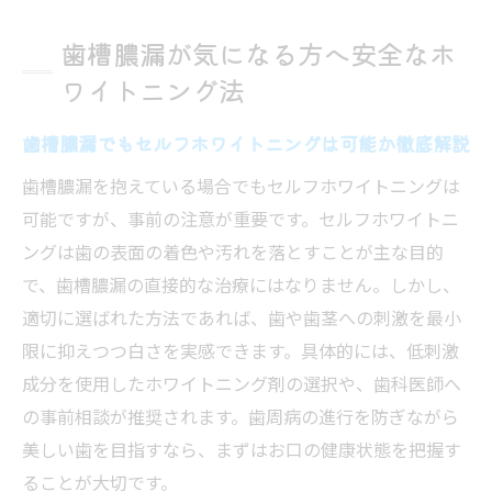
比較ポイント
歯槽膿漏が気になる方へ安全なホ
歯の健康重視のセルフホワイトニング活用
ワイトニング法
方法
安全性を考慮したセルフホワイトニングの
歯槽膿漏でもセルフホワイトニングは可能か徹底解説
選択方法
歯槽膿漏を抱えている場合でもセルフホワイトニングは
セルフホワイトニング 名古屋で賢く選ぶヒ
可能ですが、事前の注意が重要です。セルフホワイトニ
ント
ングは歯の表面の着色や汚れを落とすことが主な目的
セルフホワイトニングは違法か不安な方の疑問
で、歯槽膿漏の直接的な治療にはなりません。しかし、
解消
適切に選ばれた方法であれば、歯や歯茎への刺激を最小
セルフホワイトニングの違法性について専
限に抑えつつ白さを実感できます。具体的には、低刺激
門的に解説
成分を使用したホワイトニング剤の選択や、歯科医師へ
セルフホワイトニングは安心して利用でき
の事前相談が推奨されます。歯周病の進行を防ぎながら
るのか
美しい歯を目指すなら、まずはお口の健康状態を把握す
違法と合法のセルフホワイトニングの違い
ることが大切です。