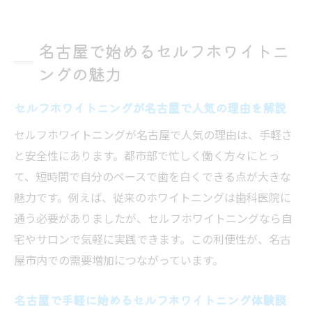
セルフホワイトニングのメリットと選び方
のコツ
名古屋で始めるセルフホワイトニ
忙しい人におすすめの名古屋セルフホワイ
ングの魅力
トニング事情
セルフホワイトニングで叶う名古屋流の白
セルフホワイトニングが名古屋で人気の理由を解説
い歯習慣
セルフホワイトニングが名古屋で人気の理由は、手軽さ
セルフホワイトニング 名古屋最新トレンド
と安全性にあります。都市部で忙しく働く方々にとっ
と注意点
て、短時間で自分のペースで歯を白くできる点が大きな
歯槽膿漏が気になる方へ安全なホワイトニング
魅力です。例えば、従来のホワイトニングは歯科医院に
法
通う必要がありましたが、セルフホワイトニングなら自
歯槽膿漏でもセルフホワイトニングは可能
宅やサロンで気軽に実践できます。この利便性が、名古
か徹底解説
屋市内での需要増加につながっています。
セルフホワイトニングと歯槽膿漏リスク低
減のポイント
名古屋で手軽に始めるセルフホワイトニング体験談