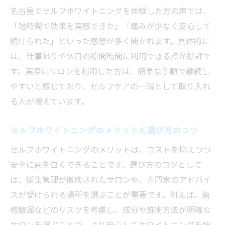
安全に続けるセルフホワイトニングの注意
名古屋でセルフホワイトニングを体験した方の声では、
事項
「短時間で効果を実感できた」「痛みが少なく安心して
セルフホワイトニング選びで重視すべき安
続けられた」といった感想が多く聞かれます。具体的に
全性とは
は、仕事帰りや休日の隙間時間に利用できる点が好評で
す。実際にサロンを利用した方は、簡単な手順で継続し
歯槽膿漏対策とセルフホワイトニングの両
やすいと感じており、セルフケアの一環として取り入れ
立方法
る人が増えています。
セルフホワイトニングで歯の健康を守る秘
訣
セルフホワイトニングのメリットと選び方のコツ
忙しい毎日に最適なセルフホワイトニング活用
セルフホワイトニングのメリットは、コストを抑えつつ
術
安全に歯を白くできることです。選び方のコツとして
セルフホワイトニングを時短で実践するコ
は、衛生管理が徹底されたサロンや、専門家のアドバイ
ツと工夫
スが受けられる場所を選ぶことが重要です。例えば、歯
忙しい中でも続けやすいセルフホワイトニ
槽膿漏などのリスクを考慮し、成分や施術方法が明確な
ング活用法
サロンを選ぶことで、より安心してホワイトニングを始