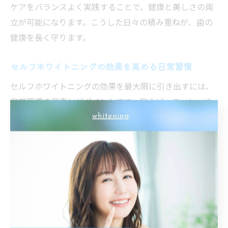
ケアをバランスよく実践することで、健康と美しさの両
立が可能になります。こうした日々の積み重ねが、歯の
健康を長く守ります。
セルフホワイトニングの効果を高める日常習慣
セルフホワイトニングの効果を最大限に引き出すには、
日常習慣の見直しがポイントです。例えば、コーヒーや
紅茶などの着色しやすい飲み物を控えることや、喫煙を
避けることが効果的です。また、食後は早めに歯を磨
き、プラークの付着を防ぐことも大切です。さらに、定
期的にセルフホワイトニングを継続し、健康的な口腔ケ
アを心がけることで、白さを長く維持できます。こうし
た日常の意識が、セルフホワイトニングの成果を高めま
す。