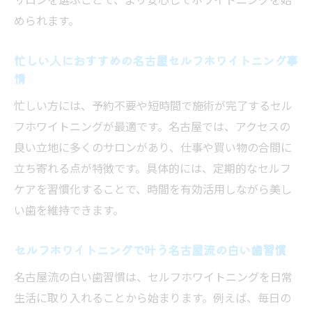
セルフホワイトニングと毎日のケアを両立
められます。
させる方法
セルフホワイトニングの効果を高める日常
忙しい人におすすめの名古屋セルフホワイトニング事
習慣
情
セルフホワイトニングで手軽に笑顔を守る
忙しい方には、予約不要や短時間で施術が完了するセル
方法
フホワイトニングが最適です。名古屋では、アクセスの
セルフホワイトニング 名古屋で選ばれる理
良い立地に多くのサロンがあり、仕事や買い物の合間に
由
立ち寄れる点が特徴です。具体的には、定期的なセルフ
セルフホワイトニングの手順と効果的な続け方
ケアを習慣化することで、時間を有効活用しながら美し
を解説
い歯を維持できます。
セルフホワイトニングの基本手順をわかり
セルフホワイトニングで叶う名古屋流の白い歯習慣
やすく紹介
名古屋流の白い歯習慣は、セルフホワイトニングを日常
効果を実感できるセルフホワイトニング続
生活に取り入れることから始まります。例えば、毎日の
け方の秘訣