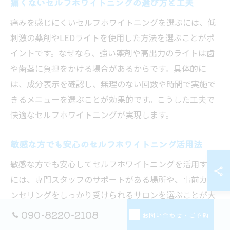
痛くないセルフホワイトニングの選び方と工夫
痛みを感じにくいセルフホワイトニングを選ぶには、低
刺激の薬剤やLEDライトを使用した方法を選ぶことがポ
イントです。なぜなら、強い薬剤や高出力のライトは歯
や歯茎に負担をかける場合があるからです。具体的に
は、成分表示を確認し、無理のない回数や時間で実施で
きるメニューを選ぶことが効果的です。こうした工夫で
快適なセルフホワイトニングが実現します。
敏感な方でも安心のセルフホワイトニング活用法
敏感な方でも安心してセルフホワイトニングを活用する
には、専門スタッフのサポートがある場所や、事前カウ
ンセリングをしっかり受けられるサロンを選ぶことが大
切です。理由は、個々の歯や歯茎の状態に合わせて適切
090-8220-2108
お問い合わせ・ご予約
な方法を提案してもらえるからです。例えば、刺激の少