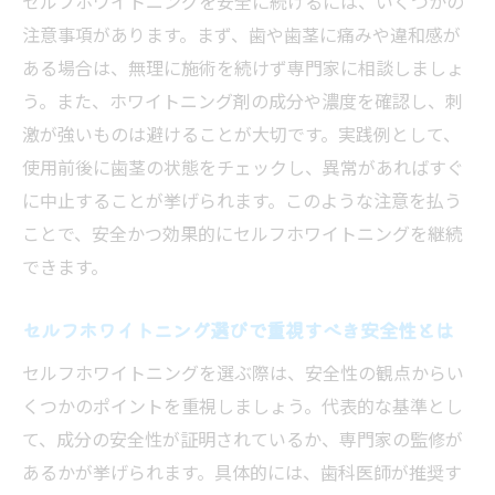
セルフホワイトニングを安全に続けるには、いくつかの
名古屋で痛みを感じにくいホワイトニング
注意事項があります。まず、歯や歯茎に痛みや違和感が
方法
ある場合は、無理に施術を続けず専門家に相談しましょ
セルフホワイトニングで快適なホワイトニ
う。また、ホワイトニング剤の成分や濃度を確認し、刺
ング体験
激が強いものは避けることが大切です。実践例として、
セルフホワイトニング 名古屋で痛み回避の
使用前後に歯茎の状態をチェックし、異常があればすぐ
ポイント
に中止することが挙げられます。このような注意を払う
美しい歯を保つためのセルフケアと注意点まと
ことで、安全かつ効果的にセルフホワイトニングを継続
め
できます。
セルフホワイトニングとセルフケアの両立
セルフホワイトニング選びで重視すべき安全性とは
方法
セルフホワイトニングを選ぶ際は、安全性の観点からい
美しい歯を維持するセルフホワイトニング
くつかのポイントを重視しましょう。代表的な基準とし
習慣
て、成分の安全性が証明されているか、専門家の監修が
セルフホワイトニング後のケアで差がつく
あるかが挙げられます。具体的には、歯科医師が推奨す
ポイント