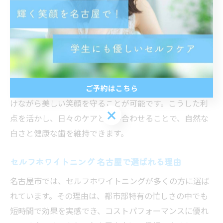
セルフホワイトニングで手軽に笑顔を守る方法
セルフホワイトニングは、自宅で手軽に実践できるた
め、忙しい毎日でも続けやすい点が魅力です。自分のペ
ースで無理なく取り組めるため、ストレスなく歯の白さ
を保てます。さらに、セルフホワイトニングは低刺激で
安心して利用できる方法が多く、歯槽膿漏のリスクを避
ご予約はこちら
けながら美しい笑顔を守ることが可能です。こうした利
ご予約はこちら
点を活かし、日々のケアと組み合わせることで、自然な
白さと健康な歯を維持できます。
セルフホワイトニング 名古屋で選ばれる理由
名古屋市では、セルフホワイトニングが多くの方に選ば
れています。その理由は、都市部特有の忙しさの中でも
短時間で効果を実感でき、コストパフォーマンスに優れ