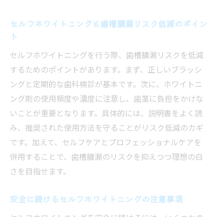
を知る
セルフホワイトニングと歯槽膿漏リスク低減のポイン
安全なセルフホワイトニングを選ぶポイン
ト
ト
セルフホワイトニングの法律面での注意点
セルフホワイトニングを行う際、歯槽膿漏リスクを低減
するためのポイントがあります。まず、正しいブラッシ
セルフホワイトニング 名古屋で安心して始
ングと定期的な歯科検診が基本です。次に、ホワイトニ
める方法
ング剤の使用頻度や濃度に注意し、歯茎に負担をかけな
痛みを避けたい人におすすめの名古屋ホワイト
いことが重要となります。具体的には、説明書をよく読
ニング
み、推奨された使用方法を守ることがリスク低減のカギ
セルフホワイトニングで痛みを防ぐケア方
です。加えて、セルフケアとプロフェッショナルケアを
法
併用することで、歯槽膿漏のリスクを抑えつつ理想の白
痛くないセルフホワイトニングの選び方と
さを目指せます。
工夫
敏感な方でも安心のセルフホワイトニング
安全に続けるセルフホワイトニングの注意事項
活用法