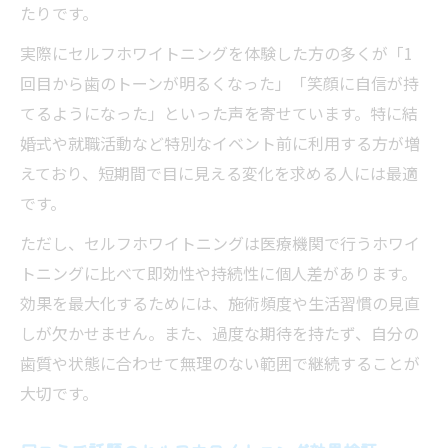
たりです。
名古屋で都度払いセルフホワイトニングを
選ぶコツ
実際にセルフホワイトニングを体験した方の多くが「1
静かな施術で叶うセルフホワイトニングの魅力
回目から歯のトーンが明るくなった」「笑顔に自信が持
に迫る
てるようになった」といった声を寄せています。特に結
会話不要のサロンで静かにセルフホワイト
婚式や就職活動など特別なイベント前に利用する方が増
ニング体験
えており、短期間で目に見える変化を求める人には最適
です。
静かな環境で集中できるセルフホワイトニ
ングの魅力
ただし、セルフホワイトニングは医療機関で行うホワイ
セルフホワイトニングが叶える癒しと美白
トニングに比べて即効性や持続性に個人差があります。
の時間
効果を最大化するためには、施術頻度や生活習慣の見直
しが欠かせません。また、過度な期待を持たず、自分の
リラックス重視のセルフホワイトニング選
歯質や状態に合わせて無理のない範囲で継続することが
び方
大切です。
静寂を楽しむセルフホワイトニングの新し
いスタイル