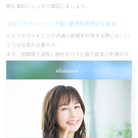
無も事前にしっかり確認しましょう。
セルフホワイトニング通い放題利用時の注意点
セルフホワイトニングの通い放題を利用する際には、い
くつか注意が必要です。
まず、短期間で過度に施術を行うと歯や歯茎に刺激がか
かることがあるため、適切な頻度を守ることが重要で
す。
また、サロンによっては使用する薬剤や機器、施術方法
が異なります。
自身の体質や歯の状態に合ったサービスを選ぶために
も、事前カウンセリングやスタッフへの相談を積極的に
行いましょう。
体験談として「最初は週2回通ったが、途中で歯がしみ