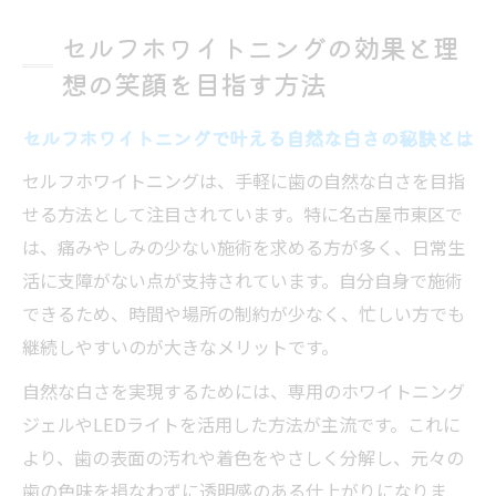
口コミで話題のセルフホワイトニング効果
セルフホワイトニングの効果と理
検証
想の笑顔を目指す方法
愛知県名古屋市で注目のセルフホワイトニ
ング事情
セルフホワイトニングで叶える自然な白さの秘訣とは
セルフホワイトニング後の変化を実感する
セルフホワイトニングは、手軽に歯の自然な白さを目指
ポイント
せる方法として注目されています。特に名古屋市東区で
通い放題プランでセルフホワイトニングを賢く
は、痛みやしみの少ない施術を求める方が多く、日常生
活用する秘訣
活に支障がない点が支持されています。自分自身で施術
セルフホワイトニング通い放題の魅力を徹
できるため、時間や場所の制約が少なく、忙しい方でも
底解説
継続しやすいのが大きなメリットです。
名古屋で人気の通い放題セルフホワイトニ
自然な白さを実現するためには、専用のホワイトニング
ングプラン
ジェルやLEDライトを活用した方法が主流です。これに
コスパ重視で選ぶセルフホワイトニング通
より、歯の表面の汚れや着色をやさしく分解し、元々の
い放題活用法
歯の色味を損なわずに透明感のある仕上がりになりま