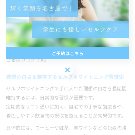
る感覚を覚えたため、頻度を調整した」という声もあり
ます。
さらに、ホワイトニング効果を長く維持するには、施術
後の飲食やセルフケアにも注意が必要です。
色素沈着しやすい飲食物は控えめにし、サロンで案内さ
れるアフターケアをしっかり実践することが、理想の白
ご予約はこちら
さを保つコツです。
ご予約はこちら
理想の白さを維持するセルフホワイトニング習慣術
セルフホワイトニングで手に入れた理想の白さを長期間
維持するには、日常的な習慣が重要です。
定期的なサロン通いに加え、自宅での丁寧な歯磨きや、
着色しやすい飲食物の摂取を控えることが効果的です。
具体的には、コーヒーや紅茶、赤ワインなどの色素の強