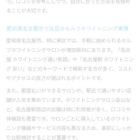
う。口コミを参考にしつつ、自分に合った方法を見極め
セルフホワイトニングの安全性と手軽さの
ることが大切です。
理由
最新セルフホワイトニング事情と選び方の
愛知県名古屋市で注目のセルフホワイトニング事情
コツ
愛知県名古屋市、特に東区では、手軽に始められるセル
忙しい人向けセルフホワイトニングの新常
フホワイトニングサロンが増加傾向にあります。「名古
識解説
屋 ホワイトニング通い放題」や「名古屋駅 ホワイトニン
セルフホワイトニングを安心して続けるポ
グ 安い」などのキーワードで検索する方が多く、コスト
イント
やアクセスの良さが選ばれるポイントです。
手軽さ重視で選ぶセルフホワイトニングの
また、都度払いができるサロンや、駅近で通いやすい店
基準
舗が人気を集めています。ホワイトニングサロン金山な
ど、名古屋駅周辺の店舗は特に利用者が多く、口コミや
体験談も豊富です。サロンごとに導入しているホワイト
ニング機器やサービス内容も異なるため、事前にしっか
り比較検討することが重要です。