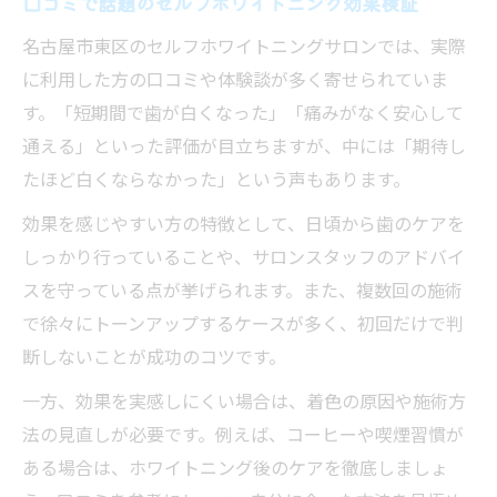
口コミで話題のセルフホワイトニング効果検証
名古屋で気軽に始められるセルフホワイトニン
名古屋市東区のセルフホワイトニングサロンでは、実際
グ体験談
に利用した方の口コミや体験談が多く寄せられていま
セルフホワイトニング初体験の率直な感想
す。「短期間で歯が白くなった」「痛みがなく安心して
まとめ
通える」といった評価が目立ちますが、中には「期待し
名古屋で人気のセルフホワイトニング体験
たほど白くならなかった」という声もあります。
ストーリー
効果を感じやすい方の特徴として、日頃から歯のケアを
セルフホワイトニングの効果を実感したリ
しっかり行っていることや、サロンスタッフのアドバイ
アルな声
スを守っている点が挙げられます。また、複数回の施術
忙しい女性が語るセルフホワイトニングの
で徐々にトーンアップするケースが多く、初回だけで判
メリット
断しないことが成功のコツです。
気軽に始めるセルフホワイトニング体験の
一方、効果を実感しにくい場合は、着色の原因や施術方
流れ
法の見直しが必要です。例えば、コーヒーや喫煙習慣が
手軽さと安全性で選ぶセルフホワイトニングの
ある場合は、ホワイトニング後のケアを徹底しましょ
新常識