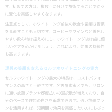
セルフホワイトニング通い放題利用時の注
す。初めての方は、複数回に分けて施術することで徐々
意点
に変化を実感しやすくなります。
理想の白さを維持するセルフホワイトニン
注意点として、ホワイトニング前後の飲食や歯磨き習慣
グ習慣術
を見直すことも大切です。コーヒーやワインなど着色し
都度払いセルフホワイトニングが選ばれる理由
やすい飲み物は控えめにし、ホワイトニング後は歯に優
を徹底検証
しいケアを心がけましょう。これにより、効果の持続性
都度払いセルフホワイトニングのメリット
も高まります。
とは
セルフホワイトニング都度払いのコスパ比
理想の笑顔を支えるセルフホワイトニングの実力
較
セルフホワイトニングの最大の特長は、コストパフォー
自由度の高い都度払いセルフホワイトニン
マンスの高さと手軽さです。名古屋市東区でも、サロン
グ活用法
に通い放題プランや都度払いの選択肢が増えており、自
初めてでも安心な都度払いセルフホワイト
分のペースで理想の白さを追求できます。通い放題プラ
ニング体験談
ンを活用すれば、短期間で効果を実感したい方にもぴっ