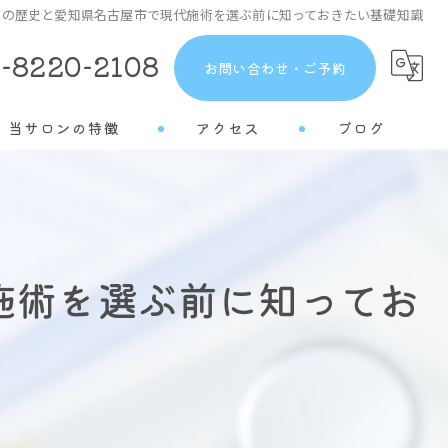
グの歴史と愛知県名古屋市で現代施術を選ぶ前に知っておきたい基礎知識
-8220-2108
お問い合わせ・ご予約
当サロンの特徴
アクセス
ブログ
トーンアップ
コラム
都度払い
施術を選ぶ前に知ってお
分割払い
半個室
学生