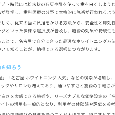
ジプト時代には粉末状の石灰や酢を使って歯を白くしよう
ホワイトニング一回で白くの名古屋体験談
法が登場し、歯科医療の分野で本格的に施術が行われるよ
名古屋ホワイトニング安い店舗の選び方と注意点
ましく、従来の歯に負担をかける方法から、安全性と即効
現代のホワイトニング技術と進化の流れ
ングといった多様な選択肢が普及し、施術の効果や持続性
現代ホワイトニング技術の進化と名古屋の現場
ることで、名古屋で自分に合った最適なホワイトニング方
名古屋で体験できる最新ホワイトニング技術紹介
ついて知ることが、納得できる選択につながります。
医療ホワイトニング名古屋での技術革新を分析
名古屋歯科ホワイトニング口コミが語る技術力
向を知ろう
ホワイトニングの進化と名古屋の導入状況
屋」「名古屋 ホワイトニング 人気」などの検索が増加し
名古屋で選ばれるホワイトニングの理由
ニックやサロンも増えており、通いやすさと施術の手軽さが
名古屋でホワイトニングが選ばれる決め手とは
白さを実感できる施術や、リーズナブルな価格設定の「名
ホワイトニング名古屋で人気の理由を徹底解説
サイトの活用も一般的となり、利用者の体験談や評価を参
名古屋で安いホワイトニングが選ばれる背景
術法や店舗選びの基準を持つことが大切です。特に初めて