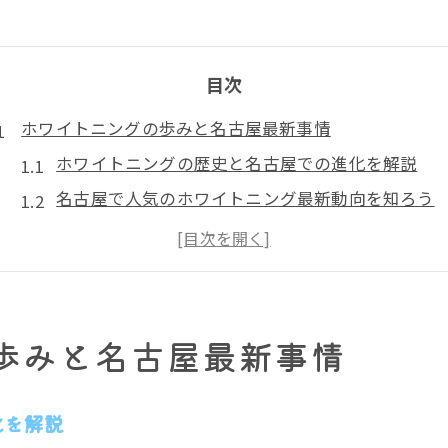
目次
ホワイトニングの歩みと名古屋最新事情
ホワイトニングの歴史と名古屋での進化を解説
名古屋で人気のホワイトニング最新動向を知ろう
ホワイトニングが名古屋で一般化した背景を探る
名古屋のホワイトニング人気の理由と実態
一回で白さ実感の名古屋事情と歴史的流れ
白い歯を目指す名古屋の施術背景
歩みと名古屋最新事情
名古屋で白い歯が注目されるホワイトニング事情
ホワイトニング名古屋の施術背景と口コミ傾向
化を解説
ホワイトニングで叶う名古屋の新しい美意識