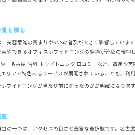
一回で白くなる名古屋ホワイトニング体験の魅力
口コミで広がる名古屋ホワイトニングの評判
安全性が高まったホワイトニングの歴史
背景を探る
ホワイトニング安全性の進化と名古屋での実践
、美容意識の高まりやSNSの普及が大きく影響していま
過去から現代までのホワイトニング技術史
を実感できるオフィスホワイトニングの登場が普及の後押
安全性重視のホワイトニングが名古屋で広がる理
」や「名古屋 歯科 ホワイトニング 口コミ」など、費用
名古屋で受けるホワイトニングの安心ポイント
数エリアで特色あるサービスが展開されていることも、利
医療ホワイトニング名古屋の歴史と安全基準
ご予約はこちら
ご予約はこちら
一回で白さ実感できる仕組みを探る
でホワイトニングが当たり前になったのかが明確になりま
ホワイトニング一回で白くなる理由と名古屋実例
名古屋のホワイトニング即効性と仕組みを解説
実態
オフィスホワイトニング名古屋の白さ実感ポイン
歯科ホワイトニング名古屋で一回体験の流れ
理由の一つは、アクセスの良さと豊富な選択肢です。名古