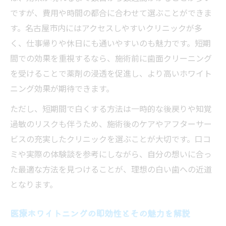
口コミで分かるホワイトニングの選び方
ですが、費用や時間の都合に合わせて選ぶことができま
医療ホワイトニングの評判と効果を徹底分
す。名古屋市内にはアクセスしやすいクリニックが多
析
く、仕事帰りや休日にも通いやすいのも魅力です。短期
ホワイトニング選びに迷うなら名古屋の最新事
間での効果を重視するなら、施術前に歯面クリーニング
情
を受けることで薬剤の浸透を促進し、より高いホワイト
ニング効果が期待できます。
名古屋の最新ホワイトニング法を徹底解説
オフィスとセルフの違いを知るポイント
ただし、短期間で白くする方法は一時的な後戻りや知覚
安いホワイトニングと効果のバランスを比
過敏のリスクも伴うため、施術後のケアやアフターサー
較
ビスの充実したクリニックを選ぶことが大切です。口コ
ミや実際の体験談を参考にしながら、自分の想いに合っ
ホワイトニングの種類と選び方のポイント
た最適な方法を見つけることが、理想の白い歯への近道
口コミから学ぶ名古屋のホワイトニング事
となります。
情
オフィスホワイトニングを名古屋で試す価値と
医療ホワイトニングの即効性とその魅力を解説
は