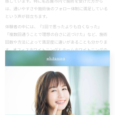
感しています。特に名古屋市内で施術を受けた方から
は、通いやすさや施術後のフォロー体制に満足している
という声が目立ちます。
体験者の中には、『1回で思ったよりも白くなった』
『複数回通うことで理想の白さに近づけた』など、施術
回数や方法によって満足度に違いがあることも分かりま
す。オフィスホワイトニングとホームホワイトニングの
違いについても、「即効性を重視したい」「自宅でじっ
くりケアしたい」など、それぞれのニーズに応じた選択
がされています。
また、『施術後にしみることがあったが、医院のスタッ
フが丁寧に対応してくれた』という声もあり、アフター
ケアの充実度が安心感につながっています。効果を実感
した人の体験談を参考に、自分に合った施術法を検討し
てみましょう。