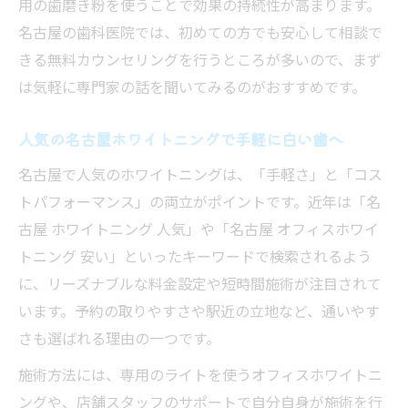
用の歯磨き粉を使うことで効果の持続性が高まります。
人気の名古屋ホワイトニングプラン比較
名古屋の歯科医院では、初めての方でも安心して相談で
実感できる効果と納得の料金を両立するに
きる無料カウンセリングを行うところが多いので、まず
は
は気軽に専門家の話を聞いてみるのがおすすめです。
自分に合うホワイトニングを名古屋で見つける
人気の名古屋ホワイトニングで手軽に白い歯へ
コツ
名古屋で人気のホワイトニングは、「手軽さ」と「コス
理想の白さに近づくホワイトニング選びの
トパフォーマンス」の両立がポイントです。近年は「名
ポイント
古屋 ホワイトニング 人気」や「名古屋 オフィスホワイ
口コミと効果を参考に自分に合う医院を探
トニング 安い」といったキーワードで検索されるよう
す
に、リーズナブルな料金設定や短時間施術が注目されて
名古屋で評判のホワイトニング体験談を活
います。予約の取りやすさや駅近の立地など、通いやす
用
さも選ばれる理由の一つです。
費用・効果・アクセスで比較する選び方
施術方法には、専用のライトを使うオフィスホワイトニ
オフィスホワイトニングが合う人の特徴と
ングや、店舗スタッフのサポートで自分自身が施術を行