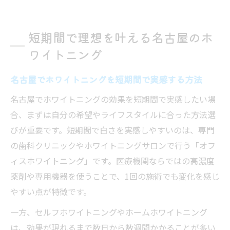
人気の名古屋ホワイトニングで手軽に白い
歯へ
短期間で理想を叶える名古屋のホ
口コミで選ぶ名古屋の効果的ホワイトニン
ワイトニング
グ体験
オフィスホワイトニングを活用した理想の
名古屋でホワイトニングを短期間で実感する方法
白さ
名古屋でホワイトニングの効果を短期間で実感したい場
名古屋の口コミで話題の効果的ホワイトニング
合、まずは自分の希望やライフスタイルに合った方法選
法
びが重要です。短期間で白さを実感しやすいのは、専門
口コミ高評価のホワイトニング医院をチェ
の歯科クリニックやホワイトニングサロンで行う「オフ
ック
ィスホワイトニング」です。医療機関ならではの高濃度
名古屋で人気のオフィスホワイトニング体
薬剤や専用機器を使うことで、1回の施術でも変化を感じ
験談
やすい点が特徴です。
ホワイトニングの効果を実感した人の声を
一方、セルフホワイトニングやホームホワイトニング
紹介
は、効果が現れるまで数日から数週間かかることが多い