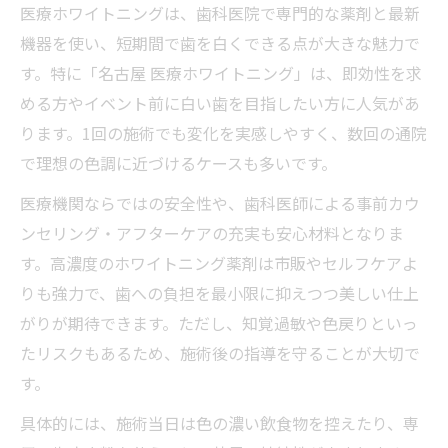
医療ホワイトニングは、歯科医院で専門的な薬剤と最新
オフィスホワイトニングの特徴と効果を紹
機器を使い、短期間で歯を白くできる点が大きな魅力で
介
す。特に「名古屋 医療ホワイトニング」は、即効性を求
名古屋で受けるホワイトニングの安心ポイ
める方やイベント前に白い歯を目指したい方に人気があ
ント
ります。1回の施術でも変化を実感しやすく、数回の通院
即効性を重視する方におすすめの施術法
で理想の色調に近づけるケースも多いです。
口コミ評価から見るオフィスホワイトニン
医療機関ならではの安全性や、歯科医師による事前カウ
グの実力
ンセリング・アフターケアの充実も安心材料となりま
名古屋で試す価値がある理由を徹底解説
す。高濃度のホワイトニング薬剤は市販やセルフケアよ
名古屋で叶うコスパ重視のホワイトニング体験
りも強力で、歯への負担を最小限に抑えつつ美しい仕上
費用対効果で選ぶ名古屋のホワイトニング
がりが期待できます。ただし、知覚過敏や色戻りといっ
安くて効果的なホワイトニング医院の見極
たリスクもあるため、施術後の指導を守ることが大切で
め方
す。
口コミで話題のコスパ抜群ホワイトニング
具体的には、施術当日は色の濃い飲食物を控えたり、専
体験