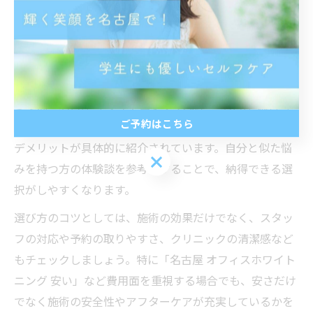
口コミで分かるホワイトニングの選び方
ホワイトニングの施術方法やクリニック選びで迷った際
は、実際の口コミを重視することがポイントです。口コ
ミでは「名古屋 ホワイトニング 人気」「名古屋 歯科 ホ
ご予約はこちら
ワイトニング 口コミ」など、利用者が感じたメリット・
デメリットが具体的に紹介されています。自分と似た悩
ご予約はこちら
みを持つ方の体験談を参考にすることで、納得できる選
択がしやすくなります。
選び方のコツとしては、施術の効果だけでなく、スタッ
フの対応や予約の取りやすさ、クリニックの清潔感など
もチェックしましょう。特に「名古屋 オフィスホワイト
ニング 安い」など費用面を重視する場合でも、安さだけ
でなく施術の安全性やアフターケアが充実しているかを