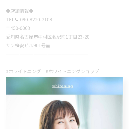
◆店舗情報◆
TEL📞 090-8220-2108
〒450-0003
愛知県名古屋市中村区名駅南1丁目23-28
サン笹安ビル901号室
——————————————————
#ホワイトニング #ホワイトニングショップ
#ホワイトニングショップ名古屋
#名古屋ホワイトニング #whitening
#whiteningshop名古屋 #美容 #愛知
#名古屋 #名古屋駅 #美意識 #専門店
#ホワイトニング専門店 #オーラルケア
#歯科医師提携 #安心安全 #笑顔