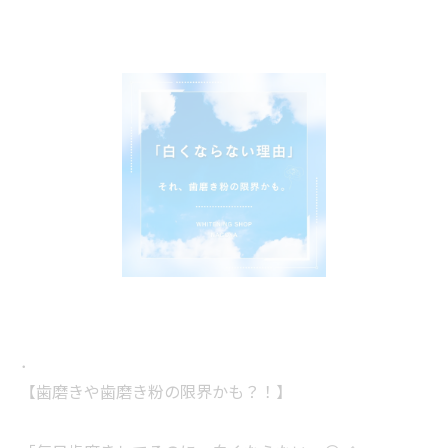
．
【歯磨きや歯磨き粉の限界かも？！】