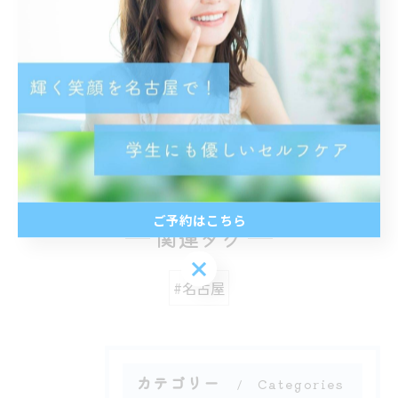
#イメチェン #印象UP #美男 #美女
#メイク映え
< 前のページ
一覧に戻る
次のページ >
ご予約はこちら
関連タグ
ご予約はこちら
#名古屋
カテゴリー
Categories