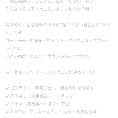
「毎日歯磨きしてるのに、白くならない…😢🪥」
そんなふうに思ったこと、ありませんか？🧐
実はそれ、歯磨き粉だけでは“落とせない着色汚れ”が原
因かも💭
コーヒー☕️・紅茶🍵・ワイン🍷・タバコ🚬などのステイ
ン汚れは、
普通の歯磨きだけでは限界があるんです😖💦
🦷✨ セルフホワイトニングはここが違う！ ✨🦷
✔️ LEDライト＋専用ジェルで着色汚れを分解🔬
✔️ 痛みなし🫧＆自然なトーンアップ
✔️ エナメル質を傷つけずにケア⭕️
✔️ 1回でも「白くなった！」と実感する方多数🌈