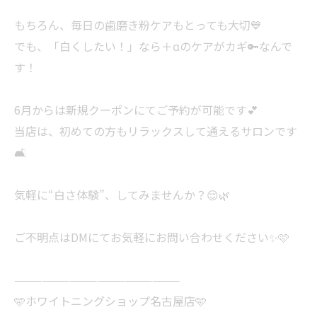
もちろん、毎日の歯磨き粉ケアもとっても大切💙
でも、「白くしたい！」なら＋αのケアがカギ🔑なんで
す！
6月からは新規クーポンにてご予約が可能です💕
当店は、初めての方もリラックスして通えるサロンです
🛋️
気軽に“白さ体験”、してみませんか？😌🌿
ご不明点はDMにてお気軽にお問い合わせください✨🩷
——————————————————
🩵ホワイトニングショップ名古屋店🩵