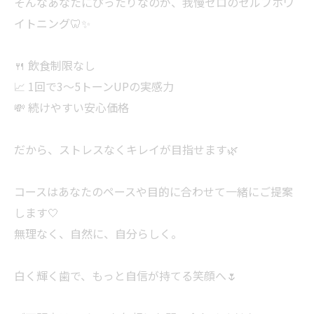
そんなあなたにぴったりなのが、我慢ゼロのセルフホワ
イトニング🦷✨
🍴 飲食制限なし
📈 1回で3〜5トーンUPの実感力
💸 続けやすい安心価格
だから、ストレスなくキレイが目指せます🌿
コースはあなたのペースや目的に合わせて一緒にご提案
します🤍
無理なく、自然に、自分らしく。
白く輝く歯で、もっと自信が持てる笑顔へ🌷