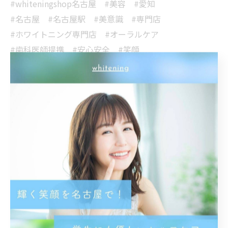
#whiteningshop名古屋 #美容 #愛知
#名古屋 #名古屋駅 #美意識 #専門店
#ホワイトニング専門店 #オーラルケア
#歯科医師提携 #安心安全 #笑顔
#イメチェン #印象UP #美男 #美女
#メイク映え
< 前のページ
一覧に戻る
次のページ >
関連タグ
#名古屋