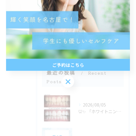
トーンアップ
都度払い
分割払い
半個室
学生
ご予約はこちら
最近の投稿
Recent
ご予約はこちら
Posts
2026/08/05
🦷✨ 「ホワイトニングは若い人がするもの」だと思っていません...