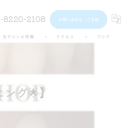
-8220-2108
お問い合わせ・ご予約
当サロンの特徴
アクセス
ブログ
トーンアップ
コラム
都度払い
分割払い
ング🌟】
半個室
学生