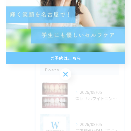
都度払い
分割払い
半個室
学生
ご予約はこちら
最近の投稿
Recent
Posts
ご予約はこちら
2026/08/05
🦷✨ 「ホワイトニングは若い人がするもの」だと思っていません...
2026/08/05
ご不明点はDMにてお気軽にお問い合わせください✨🩷