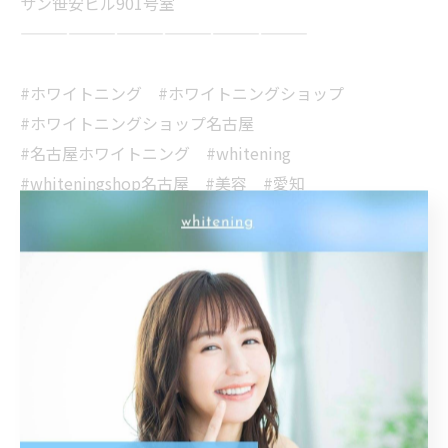
サン笹安ビル901号室
——————————————————
#ホワイトニング #ホワイトニングショップ
#ホワイトニングショップ名古屋
#名古屋ホワイトニング #whitening
#whiteningshop名古屋 #美容 #愛知
#名古屋 #名古屋駅 #美意識 #専門店
#ホワイトニング専門店 #オーラルケア
#歯科医師提携 #安心安全 #笑顔
#イメチェン #印象UP #美男 #美女
#メイク映え