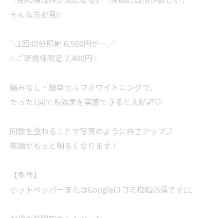
そんな方必見‼️
＼1回40分照射 6,980円が…／
✨ご新規様限定 2,480円✨
痛みなし・簡単セルフホワイトニングで、
たった1回でも効果を実感できると大好評🤍
回数を重ねることで写真のように白さアップ⤴️
笑顔がもっと明るくなります！
【条件】
ホットペッパーまたはGoogle口コミ投稿必須です🙇‍♀️