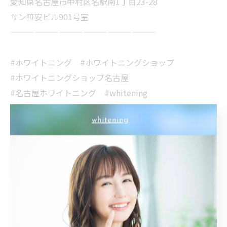
愛知県名古屋市中村区名駅南1丁目23-28
サン笹安ビル901号室
——————————————————
#ホワイトニング #ホワイトニングショップ
#ホワイトニングショップ名古屋
#名古屋ホワイトニング #whitening
#whiteningshop名古屋 #美容 #愛知
#名古屋 #名古屋駅 #美意識 #専門店
#ホワイトニング専門店 #オーラルケア
#歯科医師提携 #安心安全 #笑顔
#イメチェン #印象UP #美男 #美女
#メイク映え