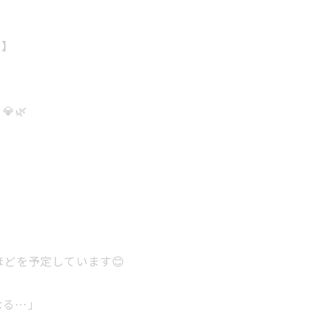
】
🌿
ほどを予定しています😊
なる…」