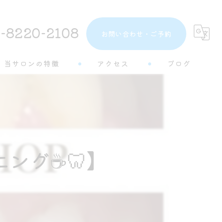
-8220-2108
お問い合わせ・ご予約
当サロンの特徴
アクセス
ブログ
トーンアップ
コラム
都度払い
分割払い
グ☕️🦷】
半個室
学生