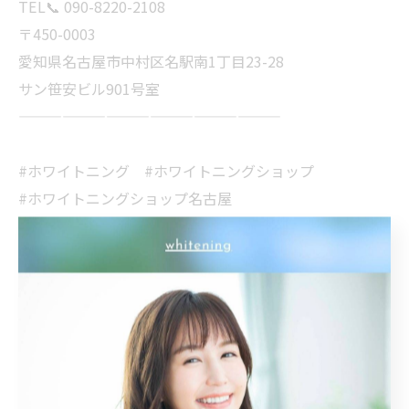
TEL📞 090-8220-2108
〒450-0003
愛知県名古屋市中村区名駅南1丁目23-28
サン笹安ビル901号室
——————————————————
#ホワイトニング #ホワイトニングショップ
#ホワイトニングショップ名古屋
#名古屋ホワイトニング #whitening
#whiteningshop名古屋 #美容 #愛知
#名古屋 #名古屋駅 #美意識 #専門店
#ホワイトニング専門店 #オーラルケア
#歯科医師提携 #安心安全 #笑顔
#イメチェン #印象UP #美男 #美女
#メイク映え