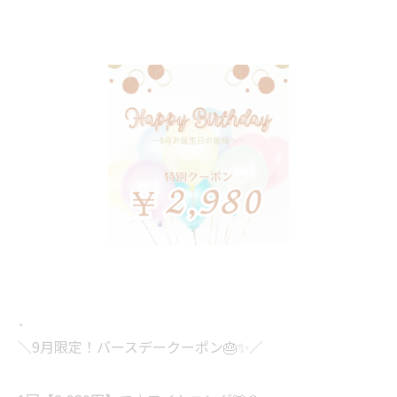
．
＼9月限定！バースデークーポン🎂✨／