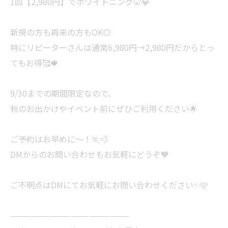
1回【2,980円】でホワイトニング🦷💎
新規の方も再来の方もOK◎
特にリピーターさんは通常6,980円→2,980円だからとっ
てもお得🥰🍁
9/30までの期間限定なので、
秋のお出かけやイベント前にぜひご利用ください🌟
ご予約はお早めに～！🏃💨
DMからのお問い合わせもお気軽にどうぞ🧡
ご不明点はDMにてお気軽にお問い合わせください✨🩷
——————————————————