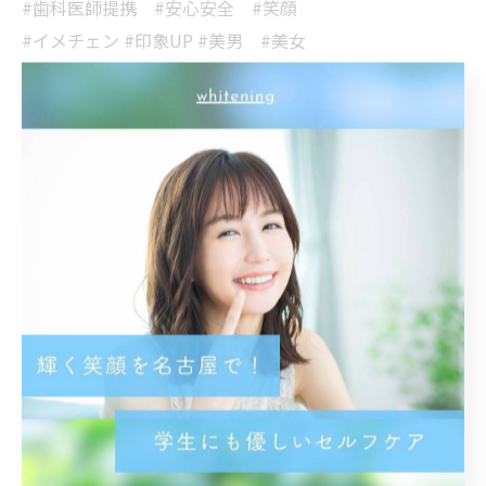
#歯科医師提携 #安心安全 #笑顔
#イメチェン #印象UP #美男 #美女
#メイク映え
< 前のページ
一覧に戻る
次のページ >
関連タグ
#名古屋