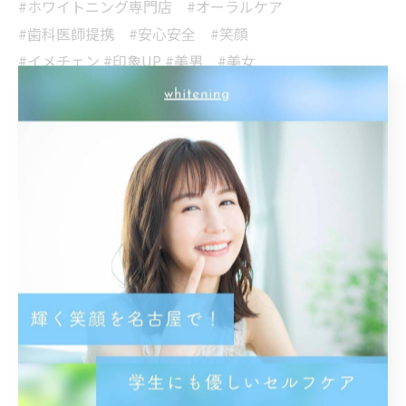
#ホワイトニング専門店 #オーラルケア
#歯科医師提携 #安心安全 #笑顔
#イメチェン #印象UP #美男 #美女
#メイク映え
< 前のページ
一覧に戻る
次のページ >
関連タグ
#名古屋