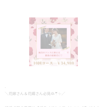
.
＼花嫁さん＆花婿さん必見👰🤵✨／