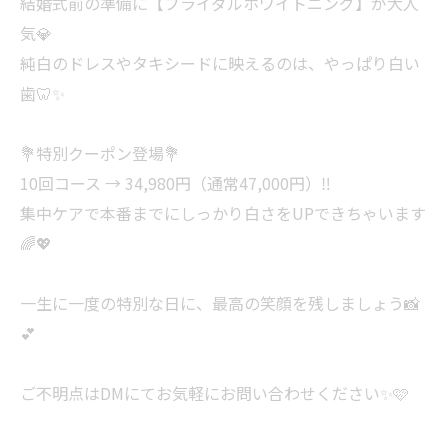
結婚式前の準備に【ブライダルホワイトニング】が大人
気💎
純白のドレスやタキシードに映えるのは、やっぱり白い
歯🦷✨
💐特別クーポン登場💐
10回コース → 34,980円（通常47,000円）‼️
集中ケアで本番までにしっかり白さをUPできちゃいます
🌈💖
一生に一度の特別な日に、最高の笑顔を残しましょう📸
💕
ご不明点はDMにてお気軽にお問い合わせください✨🩷