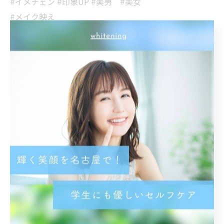
#イメチェン #印象UP #美男 #美女
#メイク映え
< 前のページ
一覧に戻る
次のページ >
関連タグ
#名古屋
カテゴリー
Categories