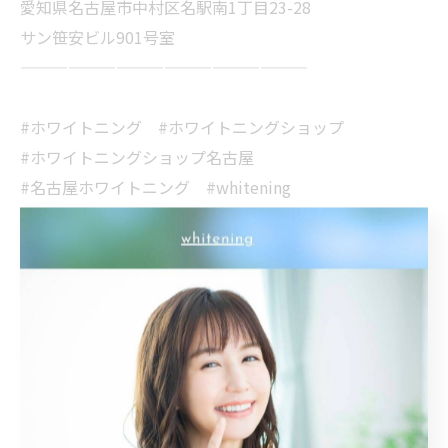
愛知県名古屋市中村区名駅南1丁目23-28
サン笹安ビル901号室
——————————————————
#ホワイトニング #ホワイトニングショップ
#ホワイトニングショップ名古屋
#名古屋ホワイトニング #whitening
#whiteningshop名古屋 #美容 #愛知
#名古屋 #名古屋駅 #美意識 #専門店
#ホワイトニング専門店 #オーラルケア
#歯科医師提携 #安心安全 #笑顔
#イメチェン #印象UP #美男 #美女
#メイク映え