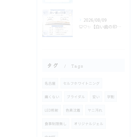
2026/08/09
🦷🤍✨【白い歯の印象、どのくらい違う？】✨🤍🦷
タグ
Tags
名古屋
セルフホワイトニング
痛くない
ブライダル
安い
学割
LED照射
色素沈着
ヤニ汚れ
食事制限無し
オリジナルジェル