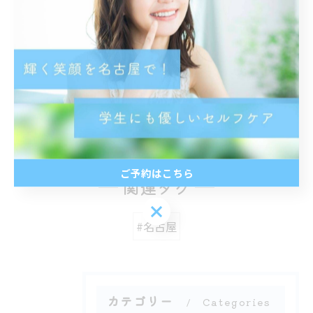
#イメチェン #印象UP #美男 #美女
#メイク映え
< 前のページ
一覧に戻る
次のページ >
ご予約はこちら
関連タグ
ご予約はこちら
#名古屋
カテゴリー
Categories