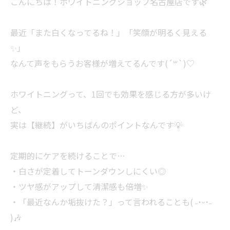
こんにちは！ホワイトニングショップ名古屋店です🌿
最近「また白くなってるね！」「笑顔が明るく見える
✨」
なんて声をもらうお客様が増えてるんです(´꒳`)♡
ホワイトニングって、1回でも効果を感じる方が多いけ
ど、
実は【継続】がいちばんのポイントなんです💡
定期的にケアを続けることで…
・白さが定着してトーンダウンしにくい◎
・ツヤ感がアップして清潔感も倍増✨
・「最近なんか垢抜けた？」って言われることも( ˶˙ᵕ˙˶
)🎶