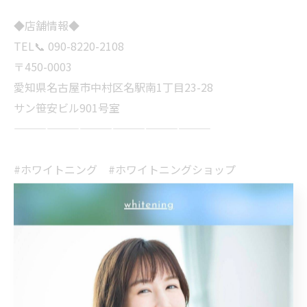
◆店舗情報◆
TEL📞 090-8220-2108
〒450-0003
愛知県名古屋市中村区名駅南1丁目23-28
サン笹安ビル901号室
——————————————————
#ホワイトニング #ホワイトニングショップ
#ホワイトニングショップ名古屋
#名古屋ホワイトニング #whitening
#whiteningshop名古屋 #美容 #愛知
#名古屋 #名古屋駅 #美意識 #専門店
#ホワイトニング専門店 #オーラルケア
#歯科医師提携 #安心安全 #笑顔