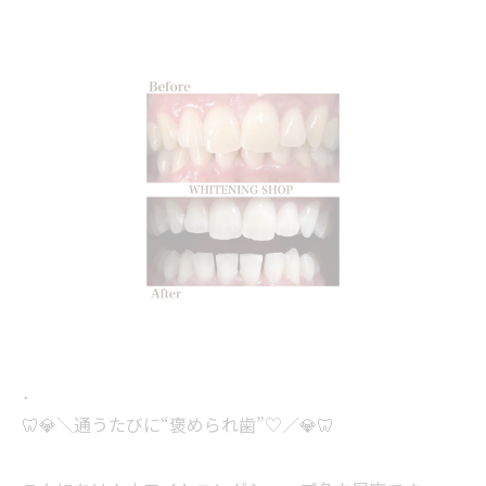
．
🦷💎＼通うたびに“褒められ歯”♡／💎🦷