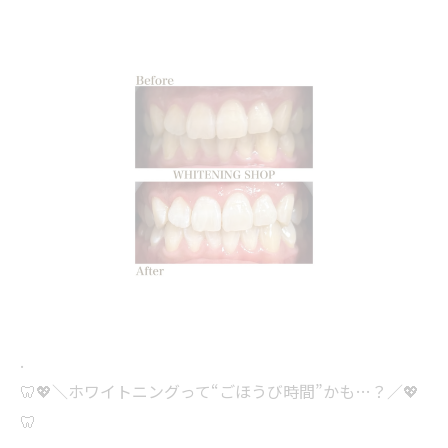
.
🦷💖＼ホワイトニングって“ごほうび時間”かも…？／💖
🦷