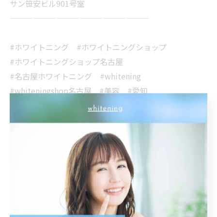
サン笹安ビル901号室
——————————————————
#ホワイトニング #ホワイトニングショップ
#ホワイトニングショップ名古屋
#名古屋ホワイトニング #whitening
#whiteningshop名古屋 #美容 #愛知
#名古屋 #名古屋駅 #美意識 #専門店
#ホワイトニング専門店 #オーラルケア
#歯科医師提携 #安心安全 #笑顔
#イメチェン #印象UP #美男 #美女
#メイク映え