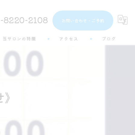
-8220-2108
お問い合わせ・ご予約
当サロンの特徴
アクセス
ブログ
トーンアップ
コラム
都度払い
分割払い
せ》
半個室
学生