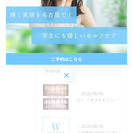
都度払い
分割払い
半個室
学生
ご予約はこちら
最近の投稿
Recent
Posts
ご予約はこちら
2026/08/05
🦷✨ 「ホワイトニングは若い人がするもの」だと思っていません...
2026/08/05
ご不明点はDMにてお気軽にお問い合わせください✨🩷