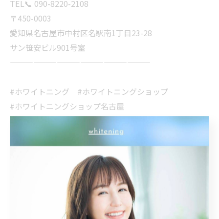
TEL📞 090-8220-2108
〒450-0003
愛知県名古屋市中村区名駅南1丁目23-28
サン笹安ビル901号室
——————————————————
#ホワイトニング #ホワイトニングショップ
#ホワイトニングショップ名古屋
#名古屋ホワイトニング #whitening
#whiteningshop名古屋 #美容 #愛知
#名古屋 #名古屋駅 #美意識 #専門店
#ホワイトニング専門店 #オーラルケア
#歯科医師提携 #安心安全 #笑顔
#イメチェン #印象UP #美男 #美女
#メイク映え