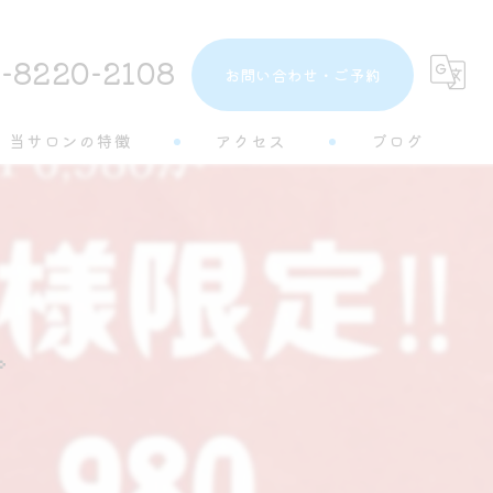
-8220-2108
お問い合わせ・ご予約
当サロンの特徴
アクセス
ブログ
トーンアップ
コラム
都度払い
分割払い

半個室
学生