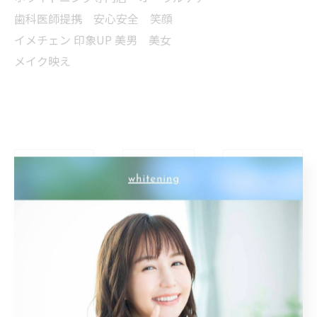
歯科医師提携 安心安全 笑顔
イメチェン 印象UP 美男 美女
メイク映え
< 前のページ
一覧に戻る
次のページ >
カテゴリー
Categories
全てのカテゴリー
トーンアップ