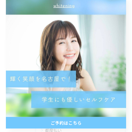
歯科医師提携 安心安全 笑顔
イメチェン 印象UP 美男 美女
メイク映え
< 前のページ
一覧に戻る
次のページ >
カテゴリー
Categories
全てのカテゴリー
トーンアップ
ご予約はこちら
都度払い