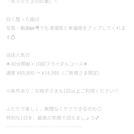
「笑ったときの印象」✨
白く整った歯は
写真・動画📸🎥でも清潔感と幸福感をアップしてくれま
す💍
当店人気の
🌟40分照射×10回ブライダルコース🌟
通常 ¥69,800 → ¥34,980（ご新規さま限定）
※条件あり：お相手さまも1回以上ご利用ください🤍
ふたりで楽しく、無理なくケアできるのも◎
特別な1日を、最高の笑顔で迎えましょう💕
————————————————