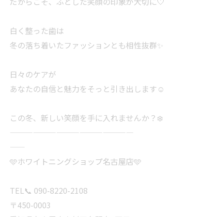
だからこそ、ふとした笑顔の印象が大切に🤍
白く整った歯は
冬の落ち着いたファッションとも相性抜群✨
日々のケアが
あなたの自信と魅力をそっと引き出します☺️
この冬、新しい笑顔を手に入れませんか？❄️
————————————————
——
🩵ホワイトニングショップ名古屋店🩵
TEL📞 090-8220-2108
〒450-0003