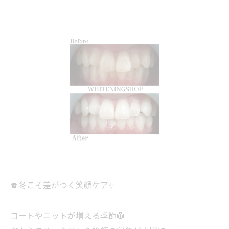
🧣冬こそ差がつく笑顔ケア✨
コートやニットが増える季節🧥