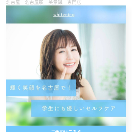
名古屋 名古屋駅 美意識 専門店
ホワイトニング専門店 オーラルケア
歯科医師提携 安心安全 笑顔
イメチェン 印象UP 美男 美女
メイク映え
< 前のページ
一覧に戻る
次のページ >
カテゴリー
Categories
全てのカテゴリー
ご予約はこちら