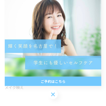
愛知県名古屋市中村区名駅南1丁目23-28
サン笹安ビル901号室
——————————————————
#ホワイトニング
#ホワイトニングショップ
#ホワイトニングショップ名古屋
#名古屋ホワイトニング #whitening
whiteningshop名古屋 美容 愛知
名古屋 名古屋駅 美意識 専門店
ホワイトニング専門店 オーラルケア
歯科医師提携 安心安全 笑顔
イメチェン 印象UP 美男 美女
ご予約はこちら
メイク映え
ご予約はこちら