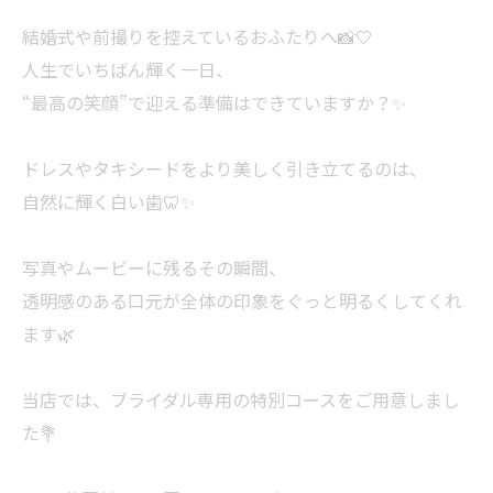
結婚式や前撮りを控えているおふたりへ📸🤍
人生でいちばん輝く一日、
“最高の笑顔”で迎える準備はできていますか？✨
ドレスやタキシードをより美しく引き立てるのは、
自然に輝く白い歯🦷✨
写真やムービーに残るその瞬間、
透明感のある口元が全体の印象をぐっと明るくしてくれ
ます🌿
当店では、ブライダル専用の特別コースをご用意しまし
た💐