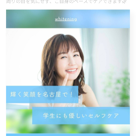
周りの目を気にせず、ご自身のペースでケアできます🌿
無理なく、自然に。
あなたの笑顔をもっと素敵に🦷✨
気になる方はお気軽にご相談ください📩
< 前のページ
一覧に戻る
次のページ >
カテゴリー
Categories