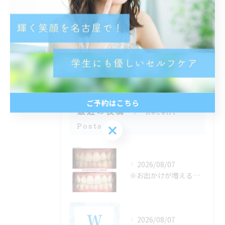
都度払い
分割払い
半個室
学生
ご予約はこちら
最近の投稿
Recent
Posts
ご予約はこちら
2026/08/07
🌞お出かけが増える季節、口元の準備できてる？🦷✨
2026/08/07