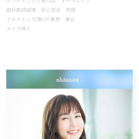
ホワイトニング専門店 オーラルケア
歯科医師提携 安心安全 笑顔
イメチェン 印象UP 美男 美女
メイク映え
< 前のページ
一覧に戻る
次のページ >
カテゴリー
Categories
全てのカテゴリー
トーンアップ