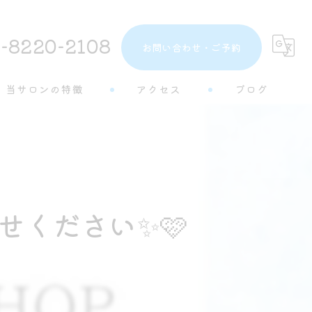
-8220-2108
お問い合わせ・ご予約
当サロンの特徴
アクセス
ブログ
トーンアップ
コラム
都度払い
分割払い
せください✨🩷
半個室
学生