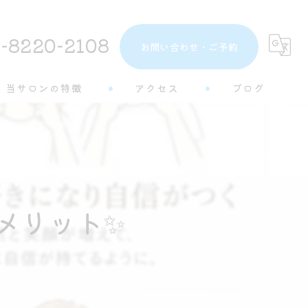
-8220-2108
お問い合わせ・ご予約
当サロンの特徴
アクセス
ブログ
トーンアップ
コラム
都度払い
分割払い
メリット✨
半個室
学生