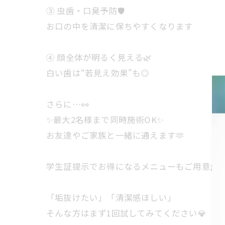
③ 虫歯・口臭予防🛡️
お口の中を清潔に保ちやすくなります
④ 顔全体が明るく見える🌿
白い歯は“若見え効果”も◎
さらに…👀
✨最大2名様まで同時施術OK✨
お友達やご家族と一緒に通えます🫶
学生証提示でお得になるメニューもご用意🎓
「垢抜けたい」「清潔感ほしい」
そんな方はまず1回試してみてください💎