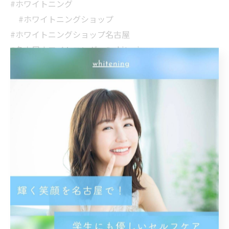
#ホワイトニング
#ホワイトニングショップ
#ホワイトニングショップ名古屋
#名古屋ホワイトニング #whitening
whiteningshop名古屋 美容 愛知
名古屋 名古屋駅 美意識 専門店
ホワイトニング専門店 オーラルケア
歯科医師提携 安心安全 笑顔
イメチェン 印象UP 美男 美女
メイク映え
< 前のページ
一覧に戻る
次のページ >