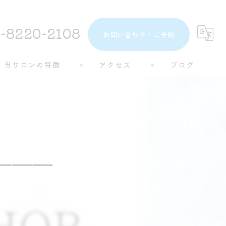
-8220-2108
お問い合わせ・ご予約
当サロンの特徴
アクセス
ブログ
トーンアップ
コラム
都度払い
分割払い
———
半個室
学生