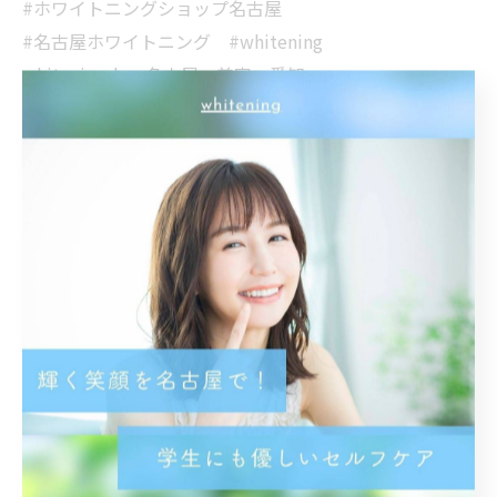
#ホワイトニングショップ名古屋
#名古屋ホワイトニング #whitening
whiteningshop名古屋 美容 愛知
名古屋 名古屋駅 美意識 専門店
ホワイトニング専門店 オーラルケア
歯科医師提携 安心安全 笑顔
イメチェン 印象UP 美男 美女
メイク映え
< 前のページ
一覧に戻る
次のページ >