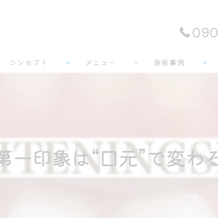
090
コンセプト
メニュー
施術事例
よくある質問
 第一印象は“口元”で変わる 