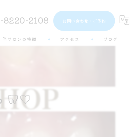
-8220-2108
お問い合わせ・ご予約
当サロンの特徴
アクセス
ブログ
トーンアップ
コラム
都度払い
分割払い
🦷🤍
半個室
学生