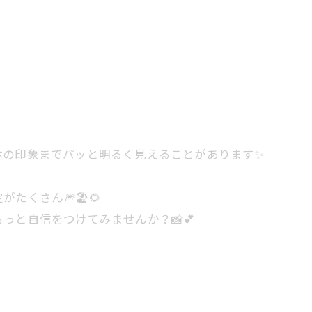
体の印象までパッと明るく見えることがあります✨
くさん🎆🏖️🌻
っと自信をつけてみませんか？📸💕