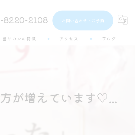
-8220-2108
お問い合わせ・ご予約
当サロンの特徴
アクセス
ブログ
トーンアップ
コラム
都度払い
分割払い
が増えています🤍...
半個室
学生