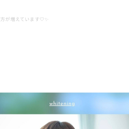
方が増えています🤍✨
💖